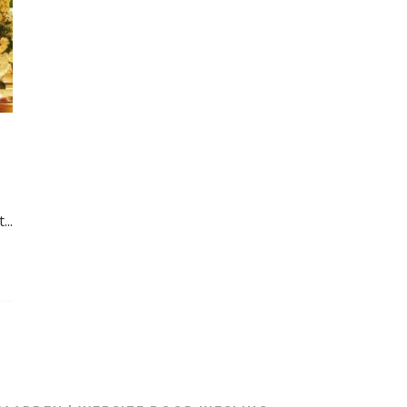
t
...