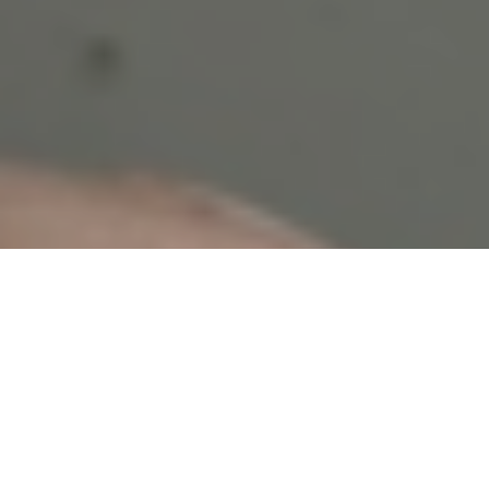
E
en van mijn ‘afwijkingen’ is dat ik bij het kopen
van een oldtimer caravan of camper altijd
check of de sierbiezen er nog goed opzitten.
Niet alleen omdat het er zoveel mooier uitziet
met zo’n witte, zwarte of grijze bies, maar juist omdat
wanneer de sierbies (op sommige plekken) ontbreekt