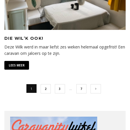
DIE WIL’K OOK!
Deze Wilk werd in maar liefst zes weken helemaal opgefrist! Een
caravan om jaloers op te zijn.
LEES MEER
1
2
3
…
7