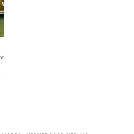
of
..