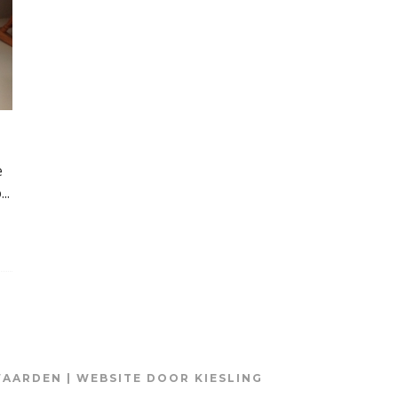
e
o
...
WAARDEN
| WEBSITE DOOR
KIESLING