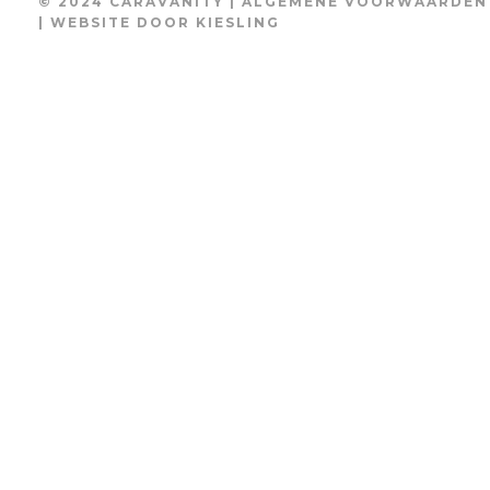
© 2024 CARAVANITY |
ALGEMENE VOORWAARDEN
| WEBSITE DOOR
KIESLING