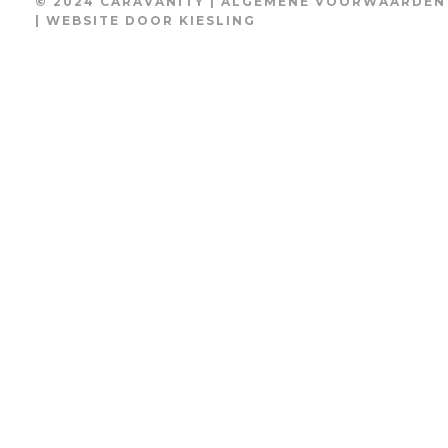
© 2024 CARAVANITY |
ALGEMENE VOORWAARDEN
| WEBSITE DOOR
KIESLING