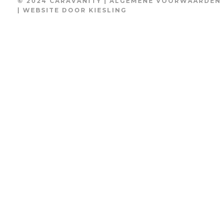
© 2024 CARAVANITY |
ALGEMENE VOORWAARDEN
| WEBSITE DOOR
KIESLING