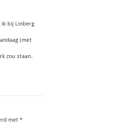
 ik bij Linberg
vandaag (met
k zou staan..
eerd met
*