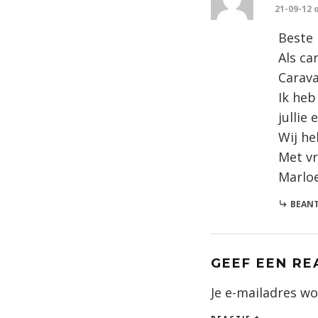
21-09-12 
Beste
Als ca
Carava
Ik he
jullie
Wij he
Met vr
Marlo
BEAN
GEEF EEN RE
Je e-mailadres wo