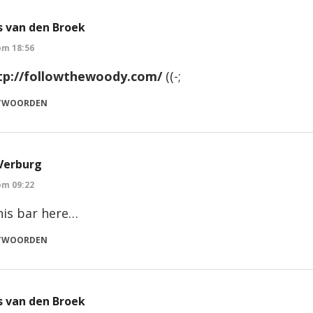
 van den Broek
om 18:56
tp://followthewoody.com/
((-;
TWOORDEN
Verburg
om 09:22
his bar here…
TWOORDEN
 van den Broek