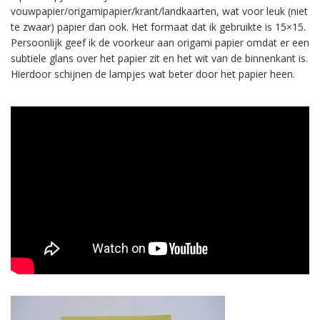
vouwpapier/origamipapier/krant/landkaarten, wat voor leuk (niet
te zwaar) papier dan ook. Het formaat dat ik gebruikte is 15×15.
Persoonlijk geef ik de voorkeur aan origami papier omdat er een
subtiele glans over het papier zit en het wit van de binnenkant is.
Hierdoor schijnen de lampjes wat beter door het papier heen.