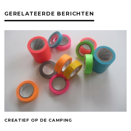
o
p
o
p
GERELATEERDE BERICHTEN
k
CREATIEF OP DE CAMPING