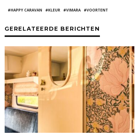
e
te
re
ts
l
n
b
r
st
A
HAPPY CARAVAN
KLEUR
VIMARA
VOORTENT
o
p
GERELATEERDE BERICHTEN
o
p
k