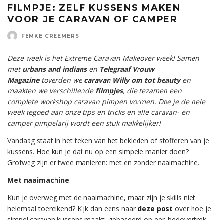
FILMPJE: ZELF KUSSENS MAKEN
VOOR JE CARAVAN OF CAMPER
FEMKE CREEMERS
Deze week is het Extreme Caravan Makeover week! Samen
met
urbans and indians
en
Telegraaf Vrouw
Magazine
toverden we
caravan Willy om tot beauty
en
maakten we verschillende
filmpjes
, die tezamen een
complete workshop caravan pimpen vormen. Doe je de hele
week tegoed aan onze tips en tricks en alle caravan- en
camper pimpelarij wordt een stuk makkelijker!
Vandaag staat in het teken van het bekleden of stofferen van je
kussens. Hoe kun je dat nu op een simpele manier doen?
Grofweg zijn er twee manieren: met en zonder naaimachine.
Met naaimachine
Kun je overweg met de naaimachine, maar zijn je skills niet
helemaal toereikend? Kijk dan eens naar
deze post
over hoe je
simpel caravan kussens maakt, gebaseerd op een bedovertrek.