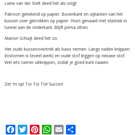
Liane van der Stelt deed het als volgt:
Patroon getekend op papier. Bovenkant en zijkanten van het
kussen over getrokken op papier. Hoes genaaid met elastiek in
tunnel aan de onderkant. Blijft prima zitten.
Marion Schuijt deed het zo:
Het oude kussenovertrek als basis nemen. Langs naden knippen
(lostornen is teveel werk) en oude stof leggen op nieuwe stof.
Wel iets ruimer uitknippen, zodat je goed kunt naaien.
Zet ‘m op! Toi Toi Toi! Succes!
F
T
Pi
W
E
D