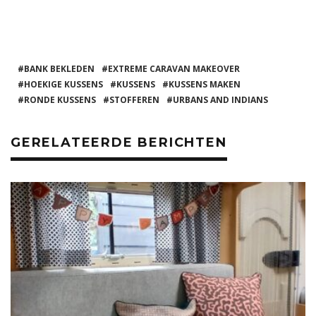
a
w
n
h
m
el
c
it
te
a
ai
e
e
te
re
ts
l
n
b
r
st
A
BANK BEKLEDEN
EXTREME CARAVAN MAKEOVER
HOEKIGE KUSSENS
KUSSENS
KUSSENS MAKEN
o
p
RONDE KUSSENS
STOFFEREN
URBANS AND INDIANS
o
p
k
GERELATEERDE BERICHTEN