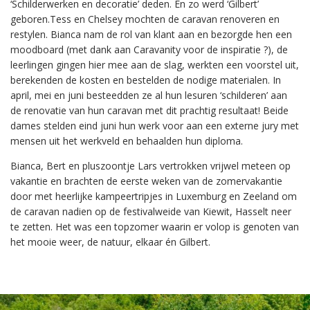
‘Schilderwerken en decoratie’ deden. En zo werd ‘Gilbert’
geboren.Tess en Chelsey mochten de caravan renoveren en
restylen. Bianca nam de rol van klant aan en bezorgde hen een
moodboard (met dank aan Caravanity voor de inspiratie ?), de
leerlingen gingen hier mee aan de slag, werkten een voorstel uit,
berekenden de kosten en bestelden de nodige materialen. In
april, mei en juni besteedden ze al hun lesuren ‘schilderen’ aan
de renovatie van hun caravan met dit prachtig resultaat! Beide
dames stelden eind juni hun werk voor aan een externe jury met
mensen uit het werkveld en behaalden hun diploma.
Bianca, Bert en pluszoontje Lars vertrokken vrijwel meteen op
vakantie en brachten de eerste weken van de zomervakantie
door met heerlijke kampeertripjes in Luxemburg en Zeeland om
de caravan nadien op de festivalweide van Kiewit, Hasselt neer
te zetten. Het was een topzomer waarin er volop is genoten van
het mooie weer, de natuur, elkaar én Gilbert.