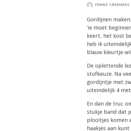
FEMKE CREEMERS
Gordijnen maken. 
‘ie moet beginnen
keert, het kost b
heb ik uiteindeli
blauw kleurtje wi
De oplettende le
stofkeuze. Na vee
gordijntje met zw
uiteindelijk 4 me
En dan de truc om
stukje band dat j
plooitjes komen e
haakjes aan kunt 