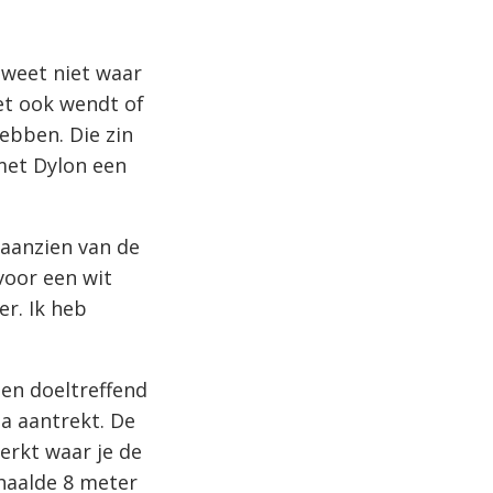
 weet niet waar
het ook wendt of
hebben. Die zin
 met Dylon een
 aanzien van de
voor een wit
er. Ik heb
 en doeltreffend
na aantrekt. De
werkt waar je de
 haalde 8 meter