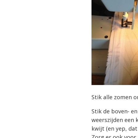
Stik alle zomen o
Stik de boven- en
weerszijden een k
kwijt (en yep, dat
Zorg er ook voor