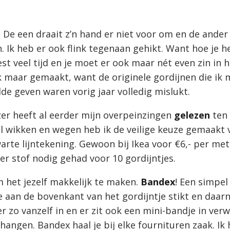
De een draait z’n hand er niet voor om en de ander
. Ik heb er ook flink tegenaan gehikt. Want hoe je 
est veel tijd en je moet er ook maar nét even zin in 
jk maar gemaakt, want de originele gordijnen die ik
lde geven waren vorig jaar volledig mislukt.
zer heeft al eerder mijn overpeinzingen
gelezen
ten
l wikken en wegen heb ik de veilige keuze gemaakt 
arte lijntekening. Gewoon bij Ikea voor €6,- per met
ter stof nodig gehad voor 10 gordijntjes.
 het jezelf makkelijk te maken.
Bandex
! Een simpel
e aan de bovenkant van het gordijntje stikt en daar
r zo vanzelf in en er zit ook een mini-bandje in ver
hangen. Bandex haal je bij elke fournituren zaak. Ik