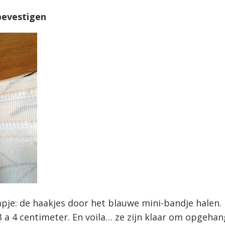
bevestigen
apje: de haakjes door het blauwe mini-bandje halen. 
 a 4 centimeter. En voila… ze zijn klaar om opgeha