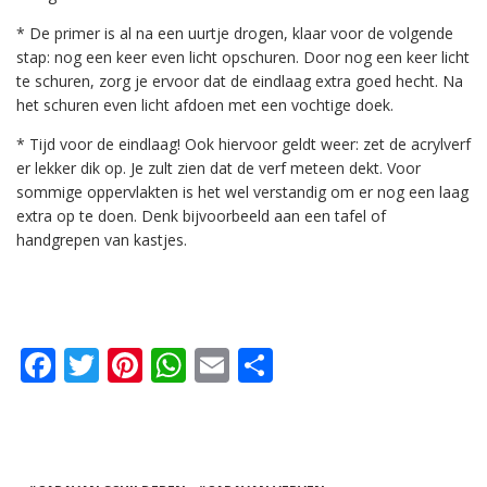
* De primer is al na een uurtje drogen, klaar voor de volgende
stap: nog een keer even licht opschuren. Door nog een keer licht
te schuren, zorg je ervoor dat de eindlaag extra goed hecht. Na
het schuren even licht afdoen met een vochtige doek.
* Tijd voor de eindlaag! Ook hiervoor geldt weer: zet de acrylverf
er lekker dik op. Je zult zien dat de verf meteen dekt. Voor
sommige oppervlakten is het wel verstandig om er nog een laag
extra op te doen. Denk bijvoorbeeld aan een tafel of
handgrepen van kastjes.
F
T
Pi
W
E
D
a
w
n
h
m
el
c
it
te
a
ai
e
e
te
re
ts
l
n