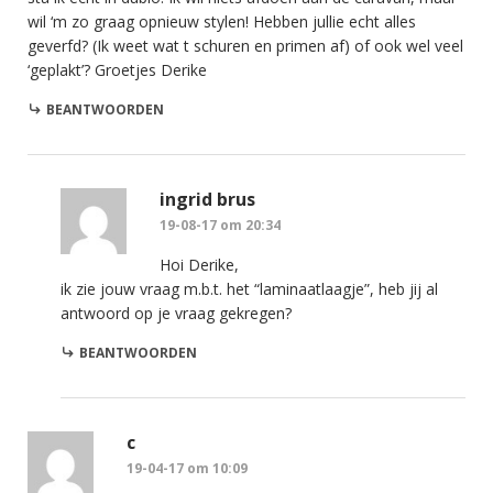
wil ‘m zo graag opnieuw stylen! Hebben jullie echt alles
geverfd? (Ik weet wat t schuren en primen af) of ook wel veel
‘geplakt’? Groetjes Derike
BEANTWOORDEN
ingrid brus
19-08-17 om 20:34
Hoi Derike,
ik zie jouw vraag m.b.t. het “laminaatlaagje”, heb jij al
antwoord op je vraag gekregen?
BEANTWOORDEN
c
19-04-17 om 10:09