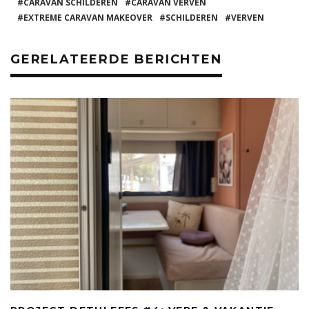
b
r
st
A
CARAVAN SCHILDEREN
CARAVAN VERVEN
EXTREME CARAVAN MAKEOVER
SCHILDEREN
VERVEN
o
p
o
p
GERELATEERDE BERICHTEN
k