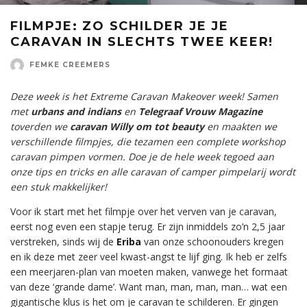
FILMPJE: ZO SCHILDER JE JE
CARAVAN IN SLECHTS TWEE KEER!
FEMKE CREEMERS
Deze week is het Extreme Caravan Makeover week! Samen
met
urbans and indians
en
Telegraaf Vrouw Magazine
toverden we
caravan Willy om tot beauty
en maakten we
verschillende filmpjes, die tezamen een complete workshop
caravan pimpen vormen. Doe je de hele week tegoed aan
onze tips en tricks en alle caravan of camper pimpelarij wordt
een stuk makkelijker!
Voor ik start met het filmpje over het verven van je caravan,
eerst nog even een stapje terug. Er zijn inmiddels zo’n 2,5 jaar
verstreken, sinds wij de
Eriba
van onze schoonouders kregen
en ik deze met zeer veel kwast-angst te lijf ging. Ik heb er zelfs
een meerjaren-plan van moeten maken, vanwege het formaat
van deze ‘grande dame’. Want man, man, man, man… wat een
gigantische klus is het om je caravan te schilderen. Er gingen