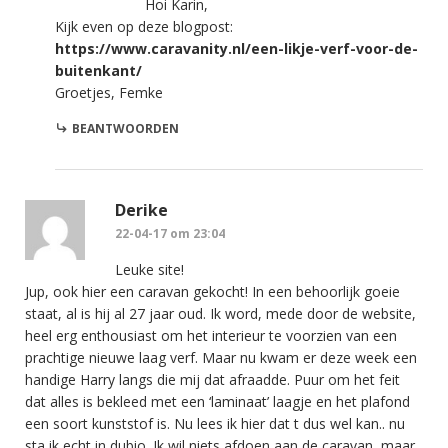
Hoi Karin,
Kijk even op deze blogpost:
https://www.caravanity.nl/een-likje-verf-voor-de-
buitenkant/
Groetjes, Femke
BEANTWOORDEN
Derike
22-04-17 om 23:04
Leuke site!
Jup, ook hier een caravan gekocht! In een behoorlijk goeie
staat, al is hij al 27 jaar oud. Ik word, mede door de website,
heel erg enthousiast om het interieur te voorzien van een
prachtige nieuwe laag verf. Maar nu kwam er deze week een
handige Harry langs die mij dat afraadde. Puur om het feit
dat alles is bekleed met een ‘laminaat’ laagje en het plafond
een soort kunststof is. Nu lees ik hier dat t dus wel kan.. nu
sta ik echt in dubio. Ik wil niets afdoen aan de caravan, maar