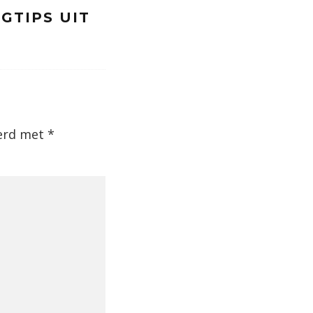
NGTIPS UIT
eerd met
*