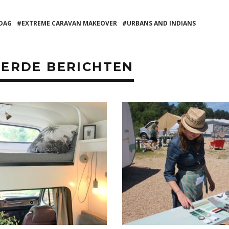
a
ai
e
ts
l
n
 DAG
EXTREME CARAVAN MAKEOVER
URBANS AND INDIANS
A
p
p
ERDE BERICHTEN