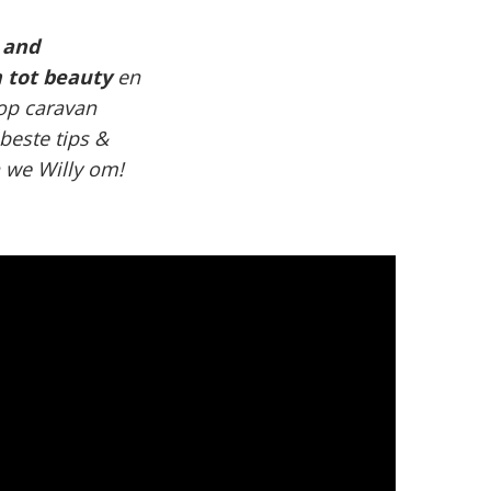
 and
 tot beauty
en
op caravan
beste tips &
n we Willy om!