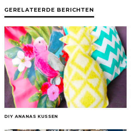
o
p
GERELATEERDE BERICHTEN
k
DIY ANANAS KUSSEN