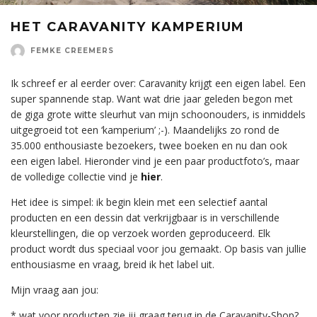
HET CARAVANITY KAMPERIUM
FEMKE CREEMERS
Ik schreef er al eerder over: Caravanity krijgt een eigen label. Een
super spannende stap. Want wat drie jaar geleden begon met
de giga grote witte sleurhut van mijn schoonouders, is inmiddels
uitgegroeid tot een ‘kamperium’ ;-). Maandelijks zo rond de
35.000 enthousiaste bezoekers, twee boeken en nu dan ook
een eigen label. Hieronder vind je een paar productfoto’s, maar
de volledige collectie vind je
hier
.
Het idee is simpel: ik begin klein met een selectief aantal
producten en een dessin dat verkrijgbaar is in verschillende
kleurstellingen, die op verzoek worden geproduceerd. Elk
product wordt dus speciaal voor jou gemaakt. Op basis van jullie
enthousiasme en vraag, breid ik het label uit.
Mijn vraag aan jou:
* wat voor producten zie jij graag terug in de Caravanity-Shop?