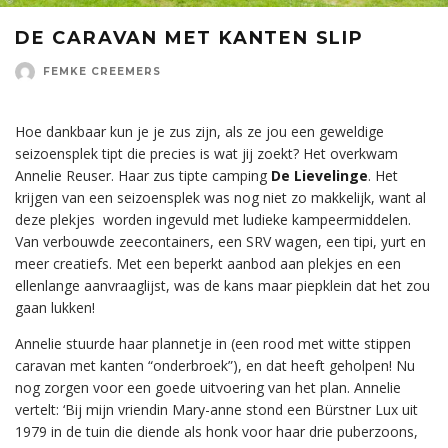
DE CARAVAN MET KANTEN SLIP
FEMKE CREEMERS
Hoe dankbaar kun je je zus zijn, als ze jou een geweldige
seizoensplek tipt die precies is wat jij zoekt? Het overkwam
Annelie Reuser. Haar zus tipte camping
De Lievelinge
. Het
krijgen van een seizoensplek was nog niet zo makkelijk, want al
deze plekjes worden ingevuld met ludieke kampeermiddelen.
Van verbouwde zeecontainers, een SRV wagen, een tipi, yurt en
meer creatiefs. Met een beperkt aanbod aan plekjes en een
ellenlange aanvraaglijst, was de kans maar piepklein dat het zou
gaan lukken!
Annelie stuurde haar plannetje in (een rood met witte stippen
caravan met kanten “onderbroek”), en dat heeft geholpen! Nu
nog zorgen voor een goede uitvoering van het plan. Annelie
vertelt: ‘Bij mijn vriendin Mary-anne stond een Bürstner Lux uit
1979 in de tuin die diende als honk voor haar drie puberzoons,