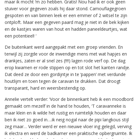
maar ik mocht ‘m zo hebben. Gratis! Nou had ik er ook geen
stuiver voor gegeven zoals hij daar stond. Camouflagegroen
gespoten en van binnen leek er een emmer of 2 witsel te zijn
ontploft. Maar een gegeven paard mag je niet in de bek kijken
en de kastjes waren van hout en hadden paneeldeurtjes, wat
een potentieel! ‘
De buitenkant werd aangepakt met een groep vrienden. En
terwijl zij zorgde voor de inwendige mens met wat hapjes en
drankjes, zaten er al snel zes (!!!!) lagen rode verf op. De dag
erop kwamen er rode stippen op en tot slot het kanten randje.
Dat deed ze door een gordijntje in te ‘pappen’ met verdunde
houtlijm en toen tegen de caravan te drukken. Dat droogt
transparant, hard en weersbestendig op.
Annelie vertelt verder: ‘Voor de binnenkant heb ik een moodbord
gemaakt om mezelf in de hand te houden, ‘T caravanneke is
maar klein en ik wilde het rustig en ruimtelijk houden en daar
ben ik niet zo goed in….ik neig nogal naar de pipi langkous stijl
zeg maar… Verder werd er een nieuwe vloer ing gelegd, verving
ik electra en werd de badkamer een praktische opbergruimte. Ik