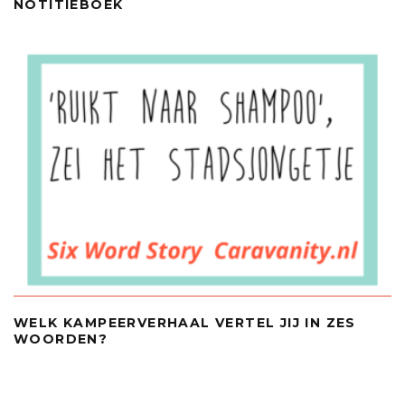
NOTITIEBOEK
WELK KAMPEERVERHAAL VERTEL JIJ IN ZES
WOORDEN?