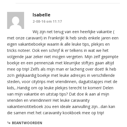
Isabelle
2-08-16 om 11:17
Wij zijn net terug van een heerlijke vakantie (
met onze caravan!) in Frankrijk! Ik heb sinds enkele jaren een
eigen vakantieboekje waarin ik alle leuke tips, plekjes en
tricks noteer. Ook een schrijf ik er telkens in wat we het
volgende jaar zeker niet mogen vergeten. Mijn zelf gepimpte
boekje en een pennenzak met kleurrijke stiftjes gaan altijd
mee op trip! Zelfs als mijn man er lacherig over doet! Ik heb
zo’n gelijkaardig boekje met leuke adresjes in verschillende
steden, voor citytrips met vriendinnen, daguitstapjes met de
kids,..Handig om op leuke plekjes terecht te komen! Delen
van mijn vakantie en uitstap tips? Dat doe ik aan al mijn
vrienden en vriendinnen! Het leuke caravanity
vakantienotitieboek zou een ideale aanvulling zijn…dan kan
die samen met het caravanity kookboek mee op trip!
BEANTWOORDEN