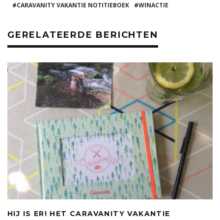
b
r
st
A
CARAVANITY VAKANTIE NOTITIEBOEK
WINACTIE
o
p
GERELATEERDE BERICHTEN
o
p
k
HIJ IS ER! HET CARAVANITY VAKANTIE