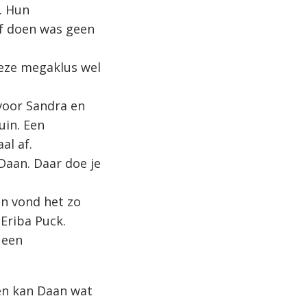
. Hun
f doen was geen
deze megaklus wel
voor Sandra en
uin. Een
al af.
Daan. Daar doe je
an vond het zo
Eriba Puck.
 een
ien kan Daan wat