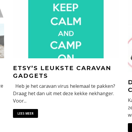
ETSY’S LEUKSTE CARAVAN
GADGETS
ze
Heb je het caravan virus helemaal te pakken?
Draag het dan uit met deze kekke nekhanger.
K
Voor
...
z
LEES MEER
wi