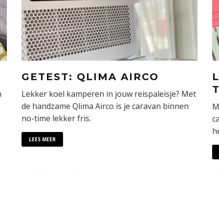
GETEST: QLIMA AIRCO
n
Lekker koel kamperen in jouw reispaleisje? Met
de handzame Qlima Airco is je caravan binnen
M
no-time lekker fris.
c
h
LEES MEER