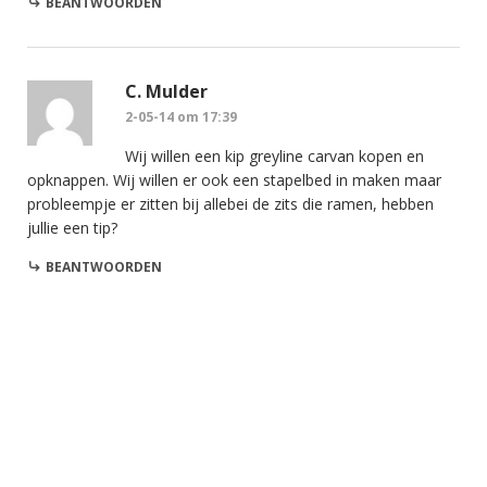
BEANTWOORDEN
C. Mulder
2-05-14 om 17:39
Wij willen een kip greyline carvan kopen en
opknappen. Wij willen er ook een stapelbed in maken maar
probleempje er zitten bij allebei de zits die ramen, hebben
jullie een tip?
BEANTWOORDEN
Dimitra van Steen
9-06-14 om 08:30
Beste C. Mulder,
Mocht je nog geen stapelbed hebben gemaakt dan is
het misschien handig als je mijn mail adres krijgt? Dan