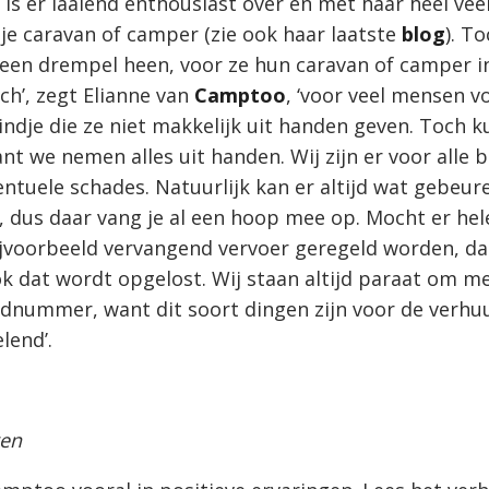
h is er laaiend enthousiast over en met haar heel ve
je caravan of camper (zie ook haar laatste
blog
). T
een drempel heen, voor ze hun caravan of camper i
sch’, zegt Elianne van
Camptoo
, ‘voor veel mensen v
indje die ze niet makkelijk uit handen geven. Toch 
ant we nemen alles uit handen. Wij zijn er voor alle 
ntuele schades. Natuurlijk kan er altijd wat gebeur
 dus daar vang je al een hoop mee op. Mocht er hel
bijvoorbeeld vervangend vervoer geregeld worden, da
ok dat wordt opgelost. Wij staan altijd paraat om m
dnummer, want dit soort dingen zijn voor de verhu
lend’.
gen