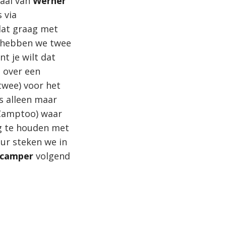
haal van
Werner
 via
dat graag met
hebben we twee
t je wilt dat
 over een
wee) voor het
s alleen maar
Camptoo) waar
ig te houden met
ur steken we in
 camper
volgend