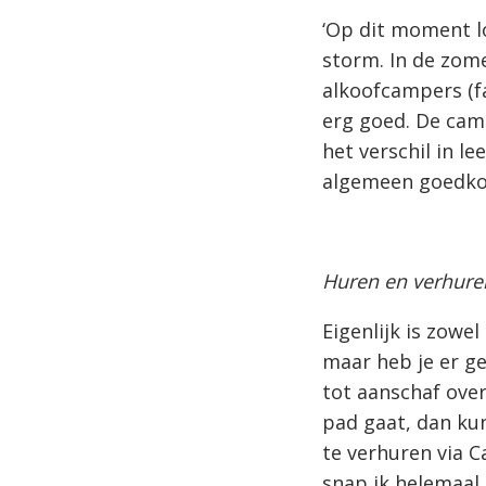
‘Op dit moment l
storm. In de zom
alkoofcampers (f
erg goed. De camp
het verschil in le
algemeen goedkop
Huren en verhure
Eigenlijk is zowe
maar heb je er ge
tot aanschaf over
pad gaat, dan ku
te verhuren via 
snap ik helemaal,