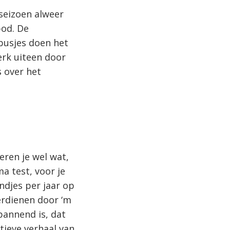
seizoen alweer
bod. De
busjes doen het
erk uiteen door
s over het
eren je wel wat,
a test, voor je
ndjes per jaar op
erdienen door ‘m
pannend is, dat
tieve verhaal van