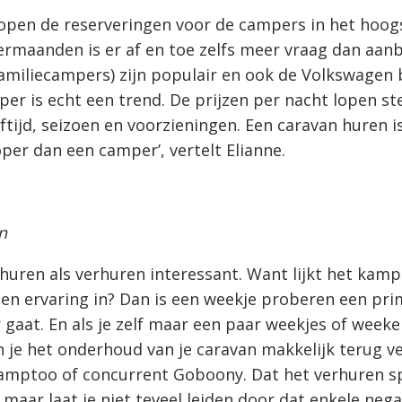
open de reserveringen voor de campers in het hoog
ermaanden is er af en toe zelfs meer vraag dan aan
amiliecampers) zijn populair en ook de Volkswagen 
er is echt een trend. De prijzen per nacht lopen st
eftijd, seizoen en voorzieningen. Een caravan huren i
er dan een camper’, vertelt Elianne.
n
l huren als verhuren interessant. Want lijkt het kamp
en ervaring in? Dan is een weekje proberen een prim
 gaat. En als je zelf maar een paar weekjes of weeke
n je het onderhoud van je caravan makkelijk terug v
Camptoo of concurrent Goboony. Dat het verhuren s
 maar laat je niet teveel leiden door dat enkele nega