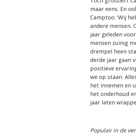
Toch grossiert Ca
maar eens. En ook
Camptoo: ‘Wij he
andere mensen. O
jaar geleden voor
mensen zuinig me
drempel heen sta
derde jaar gaan 
positieve ervarin
we op staan. Alle
het innemen en u
het onderhoud en
jaar laten wrappe
Populair in de ve