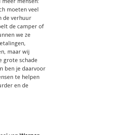
el meer mensen:
och moeten veel
n de verhuur
oelt de camper of
kunnen we ze
betalingen,
en, maar wij
e grote schade
n ben je daarvoor
ensen te helpen
urder en de