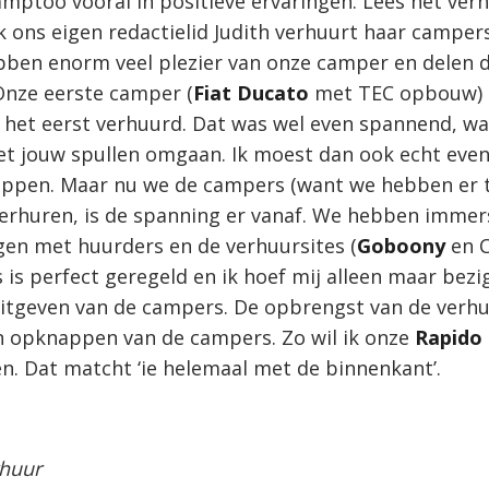
mptoo vooral in positieve ervaringen. Lees het ver
 ons eigen redactielid Judith verhuurt haar campers
bben enorm veel plezier van onze camper en delen 
nze eerste camper (
Fiat Ducato
met TEC opbouw) 
 het eerst verhuurd. Dat was wel even spannend, wan
t jouw spullen omgaan. Ik moest dan ook echt even
ppen. Maar nu we de campers (want we hebben er t
verhuren, is de spanning er vanaf. We hebben immer
gen met huurders en de verhuursites (
Goboony
en 
s is perfect geregeld en ik hoef mij alleen maar bez
itgeven van de campers. De opbrengst van de verhu
 opknappen van de campers. Zo wil ik onze
Rapido
n. Dat matcht ‘ie helemaal met de binnenkant’.
rhuur