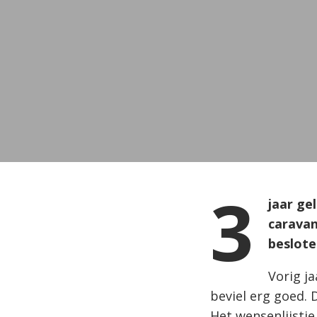
3
jaar ge
caravan
beslote
Vorig j
beviel erg goed. 
Het wensenlijstj