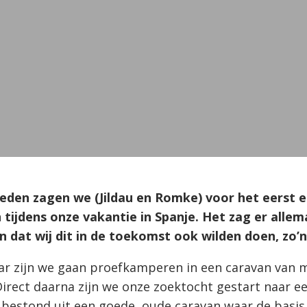
leden zagen we (Jildau en Romke) voor het eerst
 tijdens onze vakantie in Spanje. Het zag er allema
n dat wij dit in de toekomst ook wilden doen, zo’n
aar zijn we gaan proefkamperen in een caravan van m
Direct daarna zijn we onze zoektocht gestart naar e
e bestond uit een goede, oude caravan waar de basis