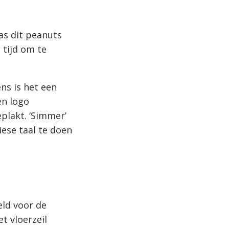
as dit peanuts
 tijd om te
ns is het een
en logo
plakt. ‘Simmer’
iese taal te doen
eld voor de
et vloerzeil