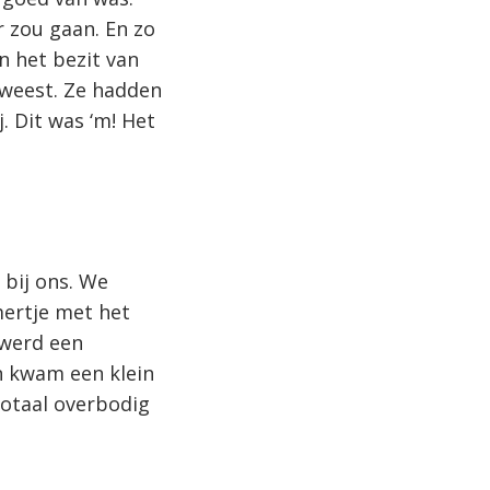
r zou gaan. En zo
n het bezit van
eweest. Ze hadden
j. Dit was ‘m! Het
 bij ons. We
ertje met het
 werd een
n kwam een klein
Totaal overbodig